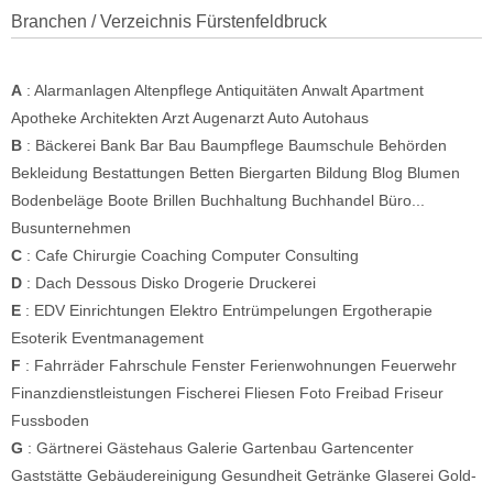
Branchen / Verzeichnis Fürstenfeldbruck
A
:
Alarmanlagen
Altenpflege
Antiquitäten
Anwalt
Apartment
Apotheke
Architekten
Arzt
Augenarzt
Auto
Autohaus
B
:
Bäckerei
Bank
Bar
Bau
Baumpflege
Baumschule
Behörden
Bekleidung
Bestattungen
Betten
Biergarten
Bildung
Blog
Blumen
Bodenbeläge
Boote
Brillen
Buchhaltung
Buchhandel
Büro...
Busunternehmen
C
:
Cafe
Chirurgie
Coaching
Computer
Consulting
D
:
Dach
Dessous
Disko
Drogerie
Druckerei
E
:
EDV
Einrichtungen
Elektro
Entrümpelungen
Ergotherapie
Esoterik
Eventmanagement
F
:
Fahrräder
Fahrschule
Fenster
Ferienwohnungen
Feuerwehr
Finanzdienstleistungen
Fischerei
Fliesen
Foto
Freibad
Friseur
Fussboden
G
:
Gärtnerei
Gästehaus
Galerie
Gartenbau
Gartencenter
Gaststätte
Gebäudereinigung
Gesundheit
Getränke
Glaserei
Gold-