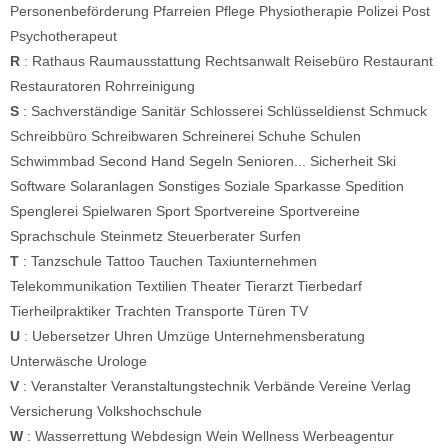
Personenbeförderung
Pfarreien
Pflege
Physiotherapie
Polizei
Post
Psychotherapeut
R
:
Rathaus
Raumausstattung
Rechtsanwalt
Reisebüro
Restaurant
Restauratoren
Rohrreinigung
S
:
Sachverständige
Sanitär
Schlosserei
Schlüsseldienst
Schmuck
Schreibbüro
Schreibwaren
Schreinerei
Schuhe
Schulen
Schwimmbad
Second Hand
Segeln
Senioren...
Sicherheit
Ski
Software
Solaranlagen
Sonstiges
Soziale
Sparkasse
Spedition
Spenglerei
Spielwaren
Sport
Sportvereine
Sportvereine
Sprachschule
Steinmetz
Steuerberater
Surfen
T
:
Tanzschule
Tattoo
Tauchen
Taxiunternehmen
Telekommunikation
Textilien
Theater
Tierarzt
Tierbedarf
Tierheilpraktiker
Trachten
Transporte
Türen
TV
U
:
Uebersetzer
Uhren
Umzüge
Unternehmensberatung
Unterwäsche
Urologe
V
:
Veranstalter
Veranstaltungstechnik
Verbände
Vereine
Verlag
Versicherung
Volkshochschule
W
:
Wasserrettung
Webdesign
Wein
Wellness
Werbeagentur