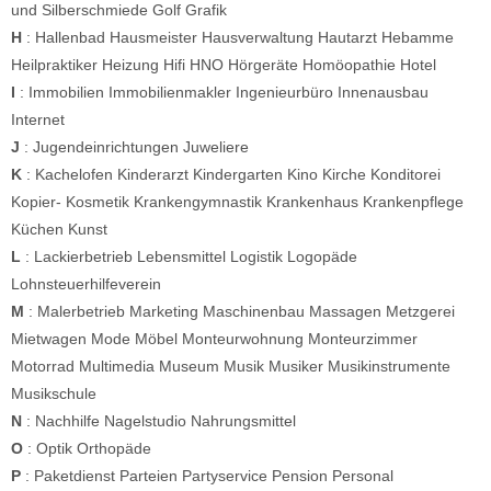
und Silberschmiede
Golf
Grafik
H
:
Hallenbad
Hausmeister
Hausverwaltung
Hautarzt
Hebamme
Heilpraktiker
Heizung
Hifi
HNO
Hörgeräte
Homöopathie
Hotel
I
:
Immobilien
Immobilienmakler
Ingenieurbüro
Innenausbau
Internet
J
:
Jugendeinrichtungen
Juweliere
K
:
Kachelofen
Kinderarzt
Kindergarten
Kino
Kirche
Konditorei
Kopier-
Kosmetik
Krankengymnastik
Krankenhaus
Krankenpflege
Küchen
Kunst
L
:
Lackierbetrieb
Lebensmittel
Logistik
Logopäde
Lohnsteuerhilfeverein
M
:
Malerbetrieb
Marketing
Maschinenbau
Massagen
Metzgerei
Mietwagen
Mode
Möbel
Monteurwohnung
Monteurzimmer
Motorrad
Multimedia
Museum
Musik
Musiker
Musikinstrumente
Musikschule
N
:
Nachhilfe
Nagelstudio
Nahrungsmittel
O
:
Optik
Orthopäde
P
:
Paketdienst
Parteien
Partyservice
Pension
Personal