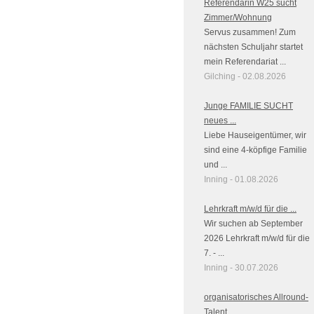
Referendarin W25 sucht
Zimmer/Wohnung
Servus zusammen! Zum
nächsten Schuljahr startet
mein Referendariat ...
Gilching - 02.08.2026
Junge FAMILIE SUCHT
neues ...
Liebe Hauseigentümer, wir
sind eine 4-köpfige Familie
und ...
Inning - 01.08.2026
Lehrkraft m/w/d für die ...
Wir suchen ab September
2026 Lehrkraft m/w/d für die
7. - ...
Inning - 30.07.2026
organisatorisches Allround-
Talent ...