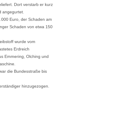
efert. Dort verstarb er kurz
d angegurtet.
5.000 Euro, der Schaden am
ringer Schaden von etwa 150
eibstoff wurde vom
stetes Erdreich
aus Emmering, Olching und
aschine.
war die Bundesstraße bis
erständiger hinzugezogen.