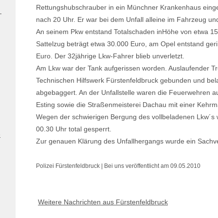
Rettungshubschrauber in ein Münchner Krankenhaus eingeli
nach 20 Uhr. Er war bei dem Unfall alleine im Fahrzeug un
An seinem Pkw entstand Totalschaden inHöhe von etwa 1
Sattelzug beträgt etwa 30.000 Euro, am Opel entstand ge
Euro. Der 32jährige Lkw-Fahrer blieb unverletzt.
Am Lkw war der Tank aufgerissen worden. Auslaufender Tr
Technischen Hilfswerk Fürstenfeldbruck gebunden und bela
abgebaggert. An der Unfallstelle waren die Feuerwehren 
Esting sowie die Straßenmeisterei Dachau mit einer Kehrm
Wegen der schwierigen Bergung des vollbeladenen Lkw´s 
00.30 Uhr total gesperrt.
e
Zur genauen Klärung des Unfallhergangs wurde ein Sachv
Polizei Fürstenfeldbruck | Bei uns veröffentlicht am 09.05.2010
Weitere Nachrichten aus Fürstenfeldbruck